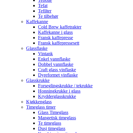
Tebolle
Tefat
Tefilter
Te tilbehør
Kaffekanne
Cold Brew kaffetrakter
Kaffekanne i glass
Fransk kaffepresse
Fransk kaffepressesett
Glassflaske
Vintank
Enkel vannflaske
Dobbel vannflaske
Craft glass vinflaske
Dyreformet vinflaske
Glasskrukke
Forseglingskrukke / tekrukke
Honningkrukke i glass
Krydderglasskrukke
Kjøkkenglass
Timeglass timer
Glass Timeglass
Mangetisk timeglass
Te timeglass
Dusj timeglass