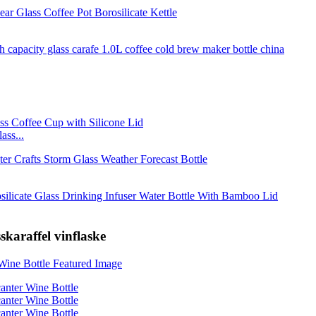
ass...
karaffel vinflaske