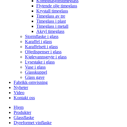
Kombinasjonstimeglass
Flytende olje timeglass
Krystall timeglass
Timeglass av tre
Timeglass i plast
Timeglass i metall
Akryl timeglass
Stormflaske i glass
Karaffel i glass
Karaffelsett i glass
Oljedispenser i glass
Kjølevannsgryte i glass
Lysestake i glass
Vase i glass
Glasskuppel
Glass gave
Fabrikk-omvisning
Nyheter
Video
Kontakt oss
Hjem
Produkter
Glassflaske
Dyreformet vinflaske