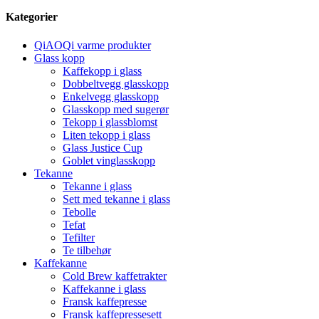
Kategorier
QiAOQi varme produkter
Glass kopp
Kaffekopp i glass
Dobbeltvegg glasskopp
Enkelvegg glasskopp
Glasskopp med sugerør
Tekopp i glassblomst
Liten tekopp i glass
Glass Justice Cup
Goblet vinglasskopp
Tekanne
Tekanne i glass
Sett med tekanne i glass
Tebolle
Tefat
Tefilter
Te tilbehør
Kaffekanne
Cold Brew kaffetrakter
Kaffekanne i glass
Fransk kaffepresse
Fransk kaffepressesett