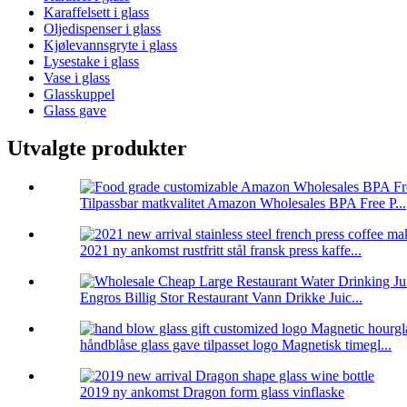
Karaffelsett i glass
Oljedispenser i glass
Kjølevannsgryte i glass
Lysestake i glass
Vase i glass
Glasskuppel
Glass gave
Utvalgte produkter
Tilpassbar matkvalitet Amazon Wholesales BPA Free P...
2021 ny ankomst rustfritt stål fransk press kaffe...
Engros Billig Stor Restaurant Vann Drikke Juic...
håndblåse glass gave tilpasset logo Magnetisk timegl...
2019 ny ankomst Dragon form glass vinflaske