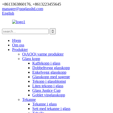
+8613363860176, +8613223455645
manager@qqglassltd.com
English
Hjem
Om oss
Produkter
QiAOQi varme produkter
Glass kopp
Kaffekopp i glass
Dobbeltvegg glasskopp
Enkelvegg glasskopp
Glasskopp med sugerør
Tekopp i glassblomst
Liten tekopp i glass
Glass Justice Cup
Goblet vinglasskopp
Tekanne
Tekanne i glass
Sett med tekanne i glass