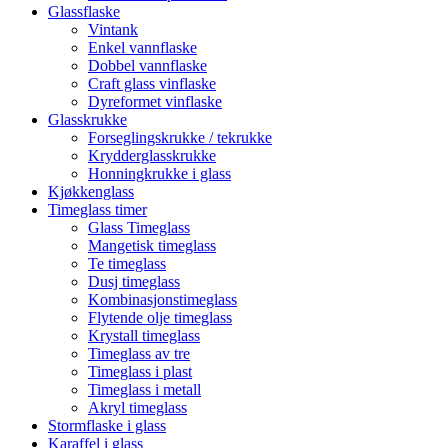
Glassflaske
Vintank
Enkel vannflaske
Dobbel vannflaske
Craft glass vinflaske
Dyreformet vinflaske
Glasskrukke
Forseglingskrukke / tekrukke
Krydderglasskrukke
Honningkrukke i glass
Kjøkkenglass
Timeglass timer
Glass Timeglass
Mangetisk timeglass
Te timeglass
Dusj timeglass
Kombinasjonstimeglass
Flytende olje timeglass
Krystall timeglass
Timeglass av tre
Timeglass i plast
Timeglass i metall
Akryl timeglass
Stormflaske i glass
Karaffel i glass