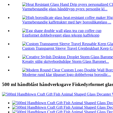
Varmebestandig glass hånddrypp pyrex personlig kl...
Varmebestandig kaffetrakter med høy borosilikatglass ...
Eggformet dobbelvegget glass tekopp kaffekopp
Custom Transparent Sleeve Travel Gjenbrukbart Keep Gl
Kreativ stilig skrivebordsdråpe Storm Glass Baromet...
Moderne rund klar tilpasset logo dobbelvegg borosilic...
500 ml håndblåst håndverksgave Fiskedyrformet glass