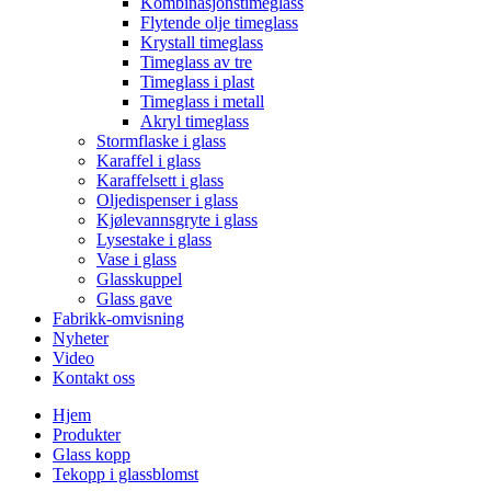
Kombinasjonstimeglass
Flytende olje timeglass
Krystall timeglass
Timeglass av tre
Timeglass i plast
Timeglass i metall
Akryl timeglass
Stormflaske i glass
Karaffel i glass
Karaffelsett i glass
Oljedispenser i glass
Kjølevannsgryte i glass
Lysestake i glass
Vase i glass
Glasskuppel
Glass gave
Fabrikk-omvisning
Nyheter
Video
Kontakt oss
Hjem
Produkter
Glass kopp
Tekopp i glassblomst