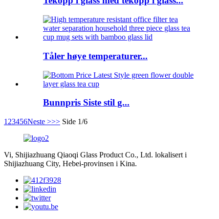
Tekopp i glass med tekopp i glass...
Tåler høye temperaturer...
Bunnpris Siste stil g...
1
2
3
4
5
6
Neste >
>>
Side 1/6
Vi, Shijiazhuang Qiaoqi Glass Product Co., Ltd. lokalisert i
Shijiazhuang City, Hebei-provinsen i Kina.