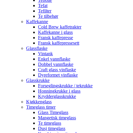
Tebolle
Tefat
Tefilter
Te tilbehør
Kaffekanne
Cold Brew kaffetrakter
Kaffekanne i glass
Fransk kaffepresse
Fransk kaffepressesett
Glassflaske
Vintank
Enkel vannflaske
Dobbel vannflaske
Craft glass vinflaske
Dyreformet vinflaske
Glasskrukke
Forseglingskrukke / tekrukke
Honningkrukke i glass
Krydderglasskrukke
Kjøkkenglass
Timeglass timer
Glass Timeglass
Mangetisk timeglass
Te timeglass
Dusj timeglass