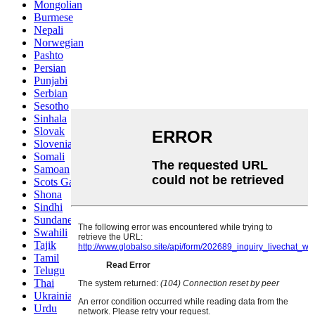
Mongolian
Burmese
Nepali
Norwegian
Pashto
Persian
Punjabi
Serbian
Sesotho
Sinhala
Slovak
Slovenian
Somali
Samoan
Scots Gaelic
Shona
Sindhi
Sundanese
Swahili
Tajik
Tamil
Telugu
Thai
Ukrainian
Urdu