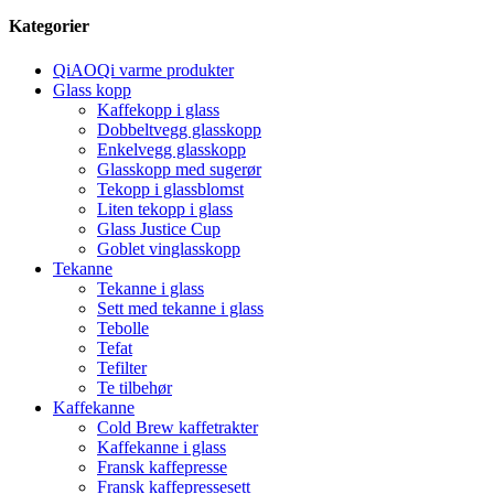
Kategorier
QiAOQi varme produkter
Glass kopp
Kaffekopp i glass
Dobbeltvegg glasskopp
Enkelvegg glasskopp
Glasskopp med sugerør
Tekopp i glassblomst
Liten tekopp i glass
Glass Justice Cup
Goblet vinglasskopp
Tekanne
Tekanne i glass
Sett med tekanne i glass
Tebolle
Tefat
Tefilter
Te tilbehør
Kaffekanne
Cold Brew kaffetrakter
Kaffekanne i glass
Fransk kaffepresse
Fransk kaffepressesett