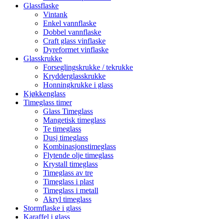
Glassflaske
Vintank
Enkel vannflaske
Dobbel vannflaske
Craft glass vinflaske
Dyreformet vinflaske
Glasskrukke
Forseglingskrukke / tekrukke
Krydderglasskrukke
Honningkrukke i glass
Kjøkkenglass
Timeglass timer
Glass Timeglass
Mangetisk timeglass
Te timeglass
Dusj timeglass
Kombinasjonstimeglass
Flytende olje timeglass
Krystall timeglass
Timeglass av tre
Timeglass i plast
Timeglass i metall
Akryl timeglass
Stormflaske i glass
Karaffel i glass