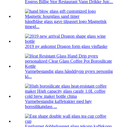
Engros Billig Stor Restaurant Vann Drikke Juic...
håndblåse glass gave tilpasset logo Magnetisk
timegl...
2019 ny ankomst Dragon form glass vinflaske
Varmebestandig glass hånddrypp pyrex personlig
kl...
Varmebestandig kaffetrakter med høy
borosilikatglass ...
Eggformet dobbelvegget glass tekopp kaffekopp