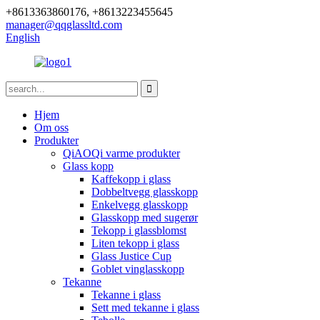
+8613363860176, +8613223455645
manager@qqglassltd.com
English
Hjem
Om oss
Produkter
QiAOQi varme produkter
Glass kopp
Kaffekopp i glass
Dobbeltvegg glasskopp
Enkelvegg glasskopp
Glasskopp med sugerør
Tekopp i glassblomst
Liten tekopp i glass
Glass Justice Cup
Goblet vinglasskopp
Tekanne
Tekanne i glass
Sett med tekanne i glass