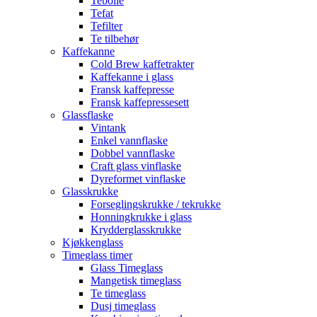
Tebolle
Tefat
Tefilter
Te tilbehør
Kaffekanne
Cold Brew kaffetrakter
Kaffekanne i glass
Fransk kaffepresse
Fransk kaffepressesett
Glassflaske
Vintank
Enkel vannflaske
Dobbel vannflaske
Craft glass vinflaske
Dyreformet vinflaske
Glasskrukke
Forseglingskrukke / tekrukke
Honningkrukke i glass
Krydderglasskrukke
Kjøkkenglass
Timeglass timer
Glass Timeglass
Mangetisk timeglass
Te timeglass
Dusj timeglass