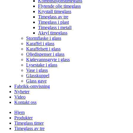
Kombinasjonstimeglass
Flytende olje timeglass
Krystall timeglass
Timeglass av tre
Timeglass i plast
Timeglass i metall
Akryl timeglass
Stormflaske i glass
Karaffel i glass
Karaffelsett i glass
Oljedispenser i glass
Kjølevannsgryte i glass
Lysestake i glass
Vase i glass
Glasskuppel
Glass gave
Fabrikk-omvisning
Nyheter
Video
Kontakt oss
Hjem
Produkter
Timeglass timer
Timeglass av tre