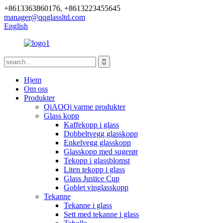
+8613363860176, +8613223455645
manager@qqglassltd.com
English
Hjem
Om oss
Produkter
QiAOQi varme produkter
Glass kopp
Kaffekopp i glass
Dobbeltvegg glasskopp
Enkelvegg glasskopp
Glasskopp med sugerør
Tekopp i glassblomst
Liten tekopp i glass
Glass Justice Cup
Goblet vinglasskopp
Tekanne
Tekanne i glass
Sett med tekanne i glass