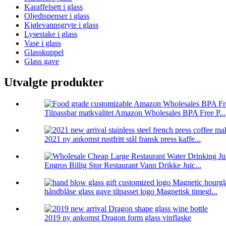
Karaffelsett i glass
Oljedispenser i glass
Kjølevannsgryte i glass
Lysestake i glass
Vase i glass
Glasskuppel
Glass gave
Utvalgte produkter
Tilpassbar matkvalitet Amazon Wholesales BPA Free P...
2021 ny ankomst rustfritt stål fransk press kaffe...
Engros Billig Stor Restaurant Vann Drikke Juic...
håndblåse glass gave tilpasset logo Magnetisk timegl...
2019 ny ankomst Dragon form glass vinflaske