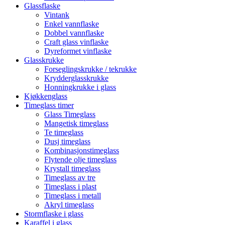
Glassflaske
Vintank
Enkel vannflaske
Dobbel vannflaske
Craft glass vinflaske
Dyreformet vinflaske
Glasskrukke
Forseglingskrukke / tekrukke
Krydderglasskrukke
Honningkrukke i glass
Kjøkkenglass
Timeglass timer
Glass Timeglass
Mangetisk timeglass
Te timeglass
Dusj timeglass
Kombinasjonstimeglass
Flytende olje timeglass
Krystall timeglass
Timeglass av tre
Timeglass i plast
Timeglass i metall
Akryl timeglass
Stormflaske i glass
Karaffel i glass