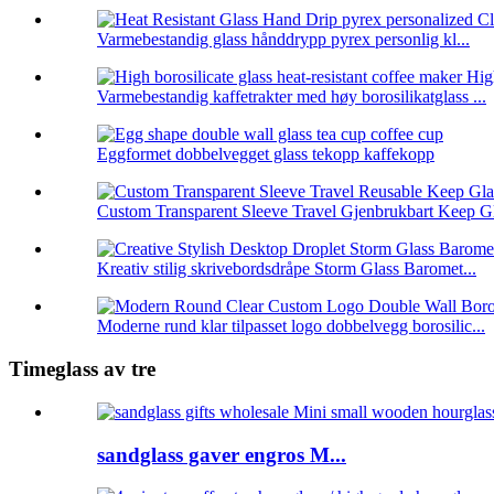
Varmebestandig glass hånddrypp pyrex personlig kl...
Varmebestandig kaffetrakter med høy borosilikatglass ...
Eggformet dobbelvegget glass tekopp kaffekopp
Custom Transparent Sleeve Travel Gjenbrukbart Keep Gl
Kreativ stilig skrivebordsdråpe Storm Glass Baromet...
Moderne rund klar tilpasset logo dobbelvegg borosilic...
Timeglass av tre
sandglass gaver engros M...