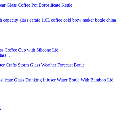
ass...