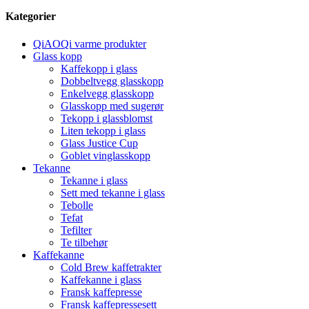
Kategorier
QiAOQi varme produkter
Glass kopp
Kaffekopp i glass
Dobbeltvegg glasskopp
Enkelvegg glasskopp
Glasskopp med sugerør
Tekopp i glassblomst
Liten tekopp i glass
Glass Justice Cup
Goblet vinglasskopp
Tekanne
Tekanne i glass
Sett med tekanne i glass
Tebolle
Tefat
Tefilter
Te tilbehør
Kaffekanne
Cold Brew kaffetrakter
Kaffekanne i glass
Fransk kaffepresse
Fransk kaffepressesett