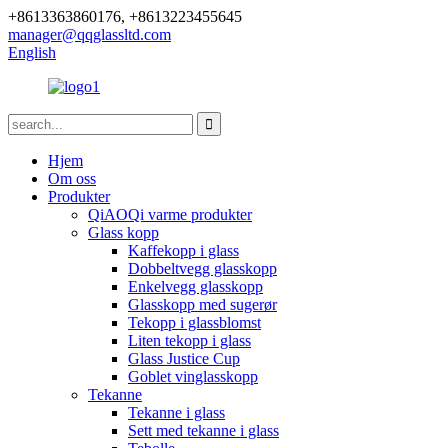
+8613363860176, +8613223455645
manager@qqglassltd.com
English
Hjem
Om oss
Produkter
QiAOQi varme produkter
Glass kopp
Kaffekopp i glass
Dobbeltvegg glasskopp
Enkelvegg glasskopp
Glasskopp med sugerør
Tekopp i glassblomst
Liten tekopp i glass
Glass Justice Cup
Goblet vinglasskopp
Tekanne
Tekanne i glass
Sett med tekanne i glass