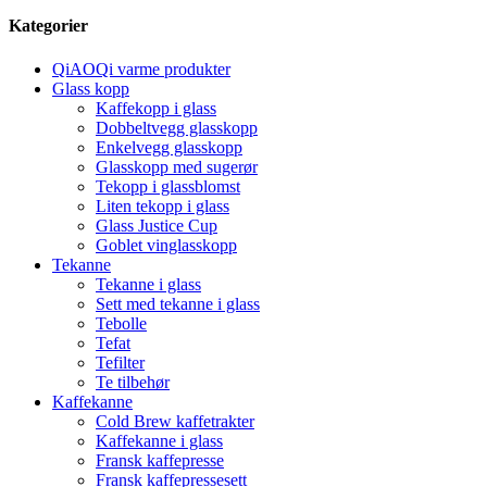
Kategorier
QiAOQi varme produkter
Glass kopp
Kaffekopp i glass
Dobbeltvegg glasskopp
Enkelvegg glasskopp
Glasskopp med sugerør
Tekopp i glassblomst
Liten tekopp i glass
Glass Justice Cup
Goblet vinglasskopp
Tekanne
Tekanne i glass
Sett med tekanne i glass
Tebolle
Tefat
Tefilter
Te tilbehør
Kaffekanne
Cold Brew kaffetrakter
Kaffekanne i glass
Fransk kaffepresse
Fransk kaffepressesett