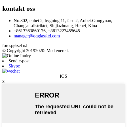
kontakt oss
No.802, enhet 2, bygning 11, fase 2, Aobei-Gongyuan,
Chang'an-distriktet, Shijiazhuang, Hebei, Kina
+8613363860176, +8613223455645
manager@qqglassltd.com
forespørsel nå
© Copyright 20192020: Med enerett.
Send e-post
Skype
IOS
x