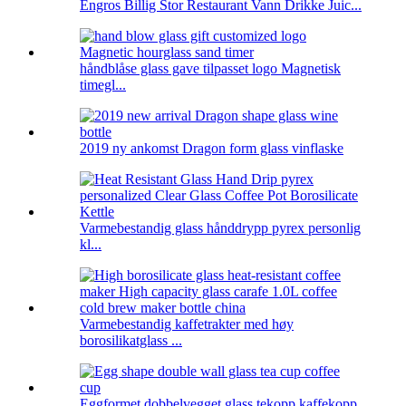
Engros Billig Stor Restaurant Vann Drikke Juic...
håndblåse glass gave tilpasset logo Magnetisk
timegl...
2019 ny ankomst Dragon form glass vinflaske
Varmebestandig glass hånddrypp pyrex personlig
kl...
Varmebestandig kaffetrakter med høy
borosilikatglass ...
Eggformet dobbelvegget glass tekopp kaffekopp