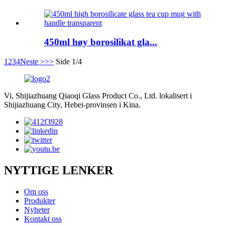
450ml høy borosilikat gla...
1
2
3
4
Neste >
>>
Side 1/4
Vi, Shijiazhuang Qiaoqi Glass Product Co., Ltd. lokalisert i
Shijiazhuang City, Hebei-provinsen i Kina.
NYTTIGE LENKER
Om oss
Produkter
Nyheter
Kontakt oss