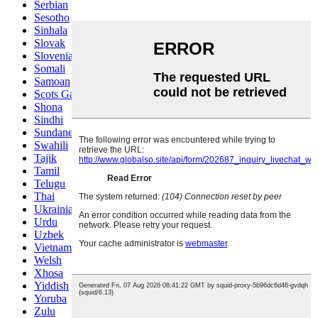
Serbian
Sesotho
Sinhala
Slovak
Slovenian
Somali
Samoan
Scots Gaelic
Shona
Sindhi
Sundanese
Swahili
Tajik
Tamil
Telugu
Thai
Ukrainian
Urdu
Uzbek
Vietnamese
Welsh
Xhosa
Yiddish
Yoruba
Zulu