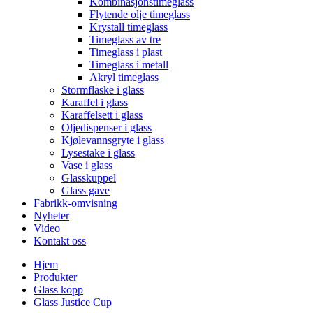
Kombinasjonstimeglass
Flytende olje timeglass
Krystall timeglass
Timeglass av tre
Timeglass i plast
Timeglass i metall
Akryl timeglass
Stormflaske i glass
Karaffel i glass
Karaffelsett i glass
Oljedispenser i glass
Kjølevannsgryte i glass
Lysestake i glass
Vase i glass
Glasskuppel
Glass gave
Fabrikk-omvisning
Nyheter
Video
Kontakt oss
Hjem
Produkter
Glass kopp
Glass Justice Cup