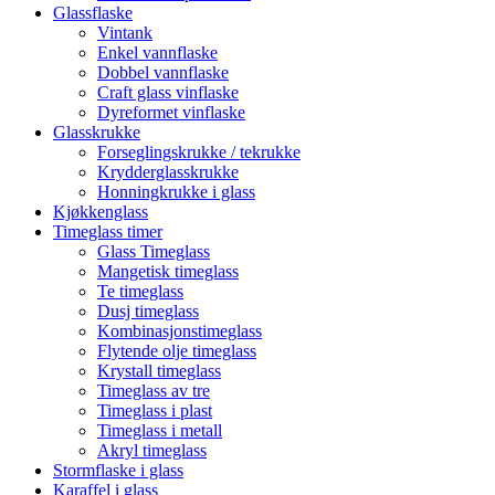
Glassflaske
Vintank
Enkel vannflaske
Dobbel vannflaske
Craft glass vinflaske
Dyreformet vinflaske
Glasskrukke
Forseglingskrukke / tekrukke
Krydderglasskrukke
Honningkrukke i glass
Kjøkkenglass
Timeglass timer
Glass Timeglass
Mangetisk timeglass
Te timeglass
Dusj timeglass
Kombinasjonstimeglass
Flytende olje timeglass
Krystall timeglass
Timeglass av tre
Timeglass i plast
Timeglass i metall
Akryl timeglass
Stormflaske i glass
Karaffel i glass