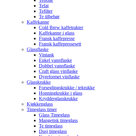
Tebolle
Tefat
Tefilter
Te tilbehør
Kaffekanne
Cold Brew kaffetrakter
Kaffekanne i glass
Fransk kaffepresse
Fransk kaffepressesett
Glassflaske
Vintank
Enkel vannflaske
Dobbel vannflaske
Craft glass vinflaske
Dyreformet vinflaske
Glasskrukke
Forseglingskrukke / tekrukke
Honningkrukke i glass
Krydderglasskrukke
Kjøkkenglass
Timeglass timer
Glass Timeglass
Mangetisk timeglass
Te timeglass
Dusj timeglass