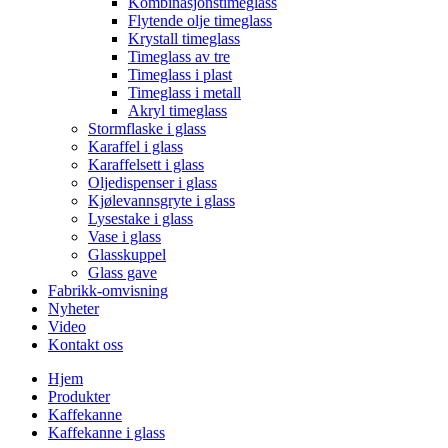
Kombinasjonstimeglass
Flytende olje timeglass
Krystall timeglass
Timeglass av tre
Timeglass i plast
Timeglass i metall
Akryl timeglass
Stormflaske i glass
Karaffel i glass
Karaffelsett i glass
Oljedispenser i glass
Kjølevannsgryte i glass
Lysestake i glass
Vase i glass
Glasskuppel
Glass gave
Fabrikk-omvisning
Nyheter
Video
Kontakt oss
Hjem
Produkter
Kaffekanne
Kaffekanne i glass