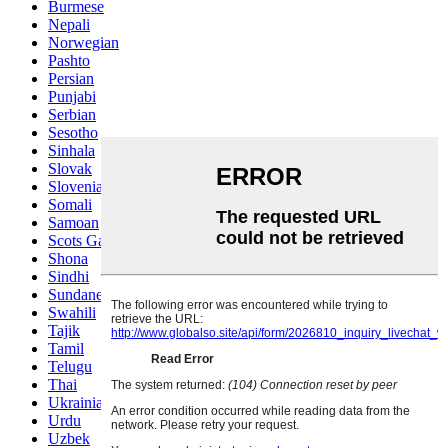
Burmese
Nepali
Norwegian
Pashto
Persian
Punjabi
Serbian
Sesotho
Sinhala
Slovak
Slovenian
Somali
Samoan
Scots Gaelic
Shona
Sindhi
Sundanese
Swahili
Tajik
Tamil
Telugu
Thai
Ukrainian
Urdu
Uzbek