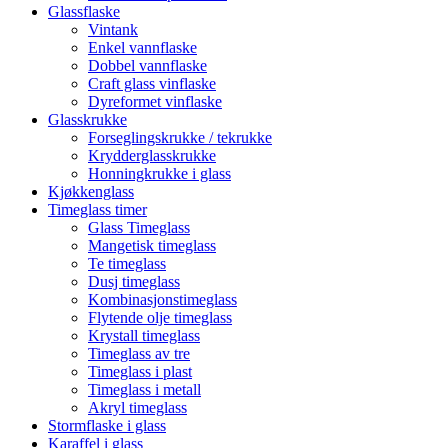
Glassflaske
Vintank
Enkel vannflaske
Dobbel vannflaske
Craft glass vinflaske
Dyreformet vinflaske
Glasskrukke
Forseglingskrukke / tekrukke
Krydderglasskrukke
Honningkrukke i glass
Kjøkkenglass
Timeglass timer
Glass Timeglass
Mangetisk timeglass
Te timeglass
Dusj timeglass
Kombinasjonstimeglass
Flytende olje timeglass
Krystall timeglass
Timeglass av tre
Timeglass i plast
Timeglass i metall
Akryl timeglass
Stormflaske i glass
Karaffel i glass