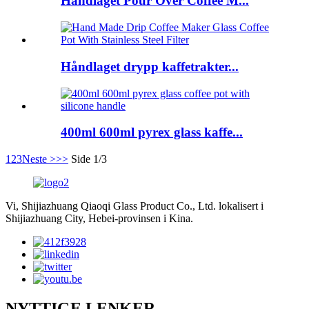
Håndlaget Pour Over Coffee M...
Håndlaget drypp kaffetrakter...
400ml 600ml pyrex glass kaffe...
1
2
3
Neste >
>>
Side 1/3
Vi, Shijiazhuang Qiaoqi Glass Product Co., Ltd. lokalisert i
Shijiazhuang City, Hebei-provinsen i Kina.
NYTTIGE LENKER