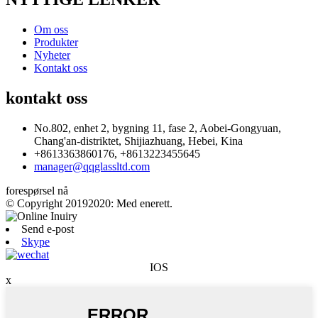
Om oss
Produkter
Nyheter
Kontakt oss
kontakt oss
No.802, enhet 2, bygning 11, fase 2, Aobei-Gongyuan,
Chang'an-distriktet, Shijiazhuang, Hebei, Kina
+8613363860176, +8613223455645
manager@qqglassltd.com
forespørsel nå
© Copyright 20192020: Med enerett.
Send e-post
Skype
IOS
x