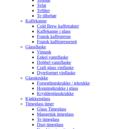
Tebolle
Tefat
Tefilter
Te tilbehør
Kaffekanne
Cold Brew kaffetrakter
Kaffekanne i glass
Fransk kaffepresse
Fransk kaffepressesett
Glassflaske
Vintank
Enkel vannflaske
Dobbel vannflaske
Craft glass vinflaske
Dyreformet vinflaske
Glasskrukke
Forseglingskrukke / tekrukke
Honningkrukke i glass
Krydderglasskrukke
Kjøkkenglass
Timeglass timer
Glass Timeglass
Mangetisk timeglass
Te timeglass
Dusj timeglass