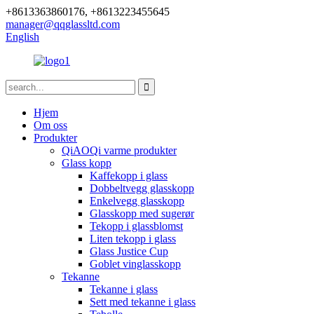
+8613363860176, +8613223455645
manager@qqglassltd.com
English
Hjem
Om oss
Produkter
QiAOQi varme produkter
Glass kopp
Kaffekopp i glass
Dobbeltvegg glasskopp
Enkelvegg glasskopp
Glasskopp med sugerør
Tekopp i glassblomst
Liten tekopp i glass
Glass Justice Cup
Goblet vinglasskopp
Tekanne
Tekanne i glass
Sett med tekanne i glass