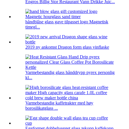
Engros Billig Stor Restaurant Vann Drikke Juic...
håndblåse glass gave tilpasset logo Magnetisk
timegl...
2019 ny ankomst Dragon form glass vinflaske
Varmebestandig glass hånddrypp pyrex personlig
kl...
Varmebestandig kaffetrakter med høy
borosilikatglass ...
Eggformet dobbelvegget glass tekopp kaffekopp