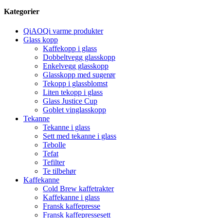
Kategorier
QiAOQi varme produkter
Glass kopp
Kaffekopp i glass
Dobbeltvegg glasskopp
Enkelvegg glasskopp
Glasskopp med sugerør
Tekopp i glassblomst
Liten tekopp i glass
Glass Justice Cup
Goblet vinglasskopp
Tekanne
Tekanne i glass
Sett med tekanne i glass
Tebolle
Tefat
Tefilter
Te tilbehør
Kaffekanne
Cold Brew kaffetrakter
Kaffekanne i glass
Fransk kaffepresse
Fransk kaffepressesett