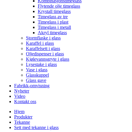
Kombinasjonstimeglass
Flytende olje timeglass
Krystall timeglass
Timeglass av tre
Timeglass i plast
Timeglass i metall
Akryl timeglass
Stormflaske i glass
Karaffel i glass
Karaffelsett i glass
Oljedispenser i glass
Kjølevannsgryte i glass
Lysestake i glass
Vase i glass
Glasskuppel
Glass gave
Fabrikk-omvisning
Nyheter
Video
Kontakt oss
Hjem
Produkter
Tekanne
Sett med tekanne i glass