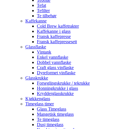
Tebolle
Tefat
Tefilter
Te tilbehør
Kaffekanne
Cold Brew kaffetrakter
Kaffekanne i glass
Fransk kaffepresse
Fransk kaffepressesett
Glassflaske
Vintank
Enkel vannflaske
Dobbel vannflaske
Craft glass vinflaske
Dyreformet vinflaske
Glasskrukke
Forseglingskrukke / tekrukke
Honningkrukke i glass
Krydderglasskrukke
Kjøkkenglass
Timeglass timer
Glass Timeglass
Mangetisk timeglass
Te timeglass
Dusj timeglass