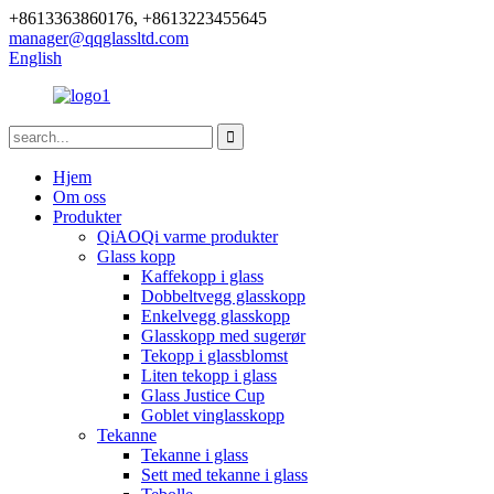
+8613363860176, +8613223455645
manager@qqglassltd.com
English
Hjem
Om oss
Produkter
QiAOQi varme produkter
Glass kopp
Kaffekopp i glass
Dobbeltvegg glasskopp
Enkelvegg glasskopp
Glasskopp med sugerør
Tekopp i glassblomst
Liten tekopp i glass
Glass Justice Cup
Goblet vinglasskopp
Tekanne
Tekanne i glass
Sett med tekanne i glass