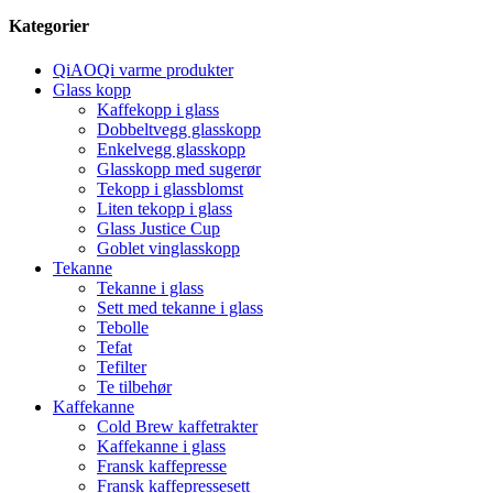
Kategorier
QiAOQi varme produkter
Glass kopp
Kaffekopp i glass
Dobbeltvegg glasskopp
Enkelvegg glasskopp
Glasskopp med sugerør
Tekopp i glassblomst
Liten tekopp i glass
Glass Justice Cup
Goblet vinglasskopp
Tekanne
Tekanne i glass
Sett med tekanne i glass
Tebolle
Tefat
Tefilter
Te tilbehør
Kaffekanne
Cold Brew kaffetrakter
Kaffekanne i glass
Fransk kaffepresse
Fransk kaffepressesett