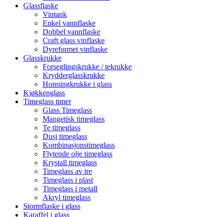
Glassflaske
Vintank
Enkel vannflaske
Dobbel vannflaske
Craft glass vinflaske
Dyreformet vinflaske
Glasskrukke
Forseglingskrukke / tekrukke
Krydderglasskrukke
Honningkrukke i glass
Kjøkkenglass
Timeglass timer
Glass Timeglass
Mangetisk timeglass
Te timeglass
Dusj timeglass
Kombinasjonstimeglass
Flytende olje timeglass
Krystall timeglass
Timeglass av tre
Timeglass i plast
Timeglass i metall
Akryl timeglass
Stormflaske i glass
Karaffel i glass