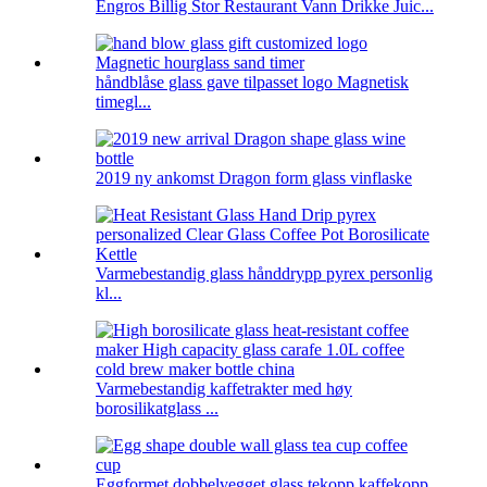
Engros Billig Stor Restaurant Vann Drikke Juic...
håndblåse glass gave tilpasset logo Magnetisk
timegl...
2019 ny ankomst Dragon form glass vinflaske
Varmebestandig glass hånddrypp pyrex personlig
kl...
Varmebestandig kaffetrakter med høy
borosilikatglass ...
Eggformet dobbelvegget glass tekopp kaffekopp