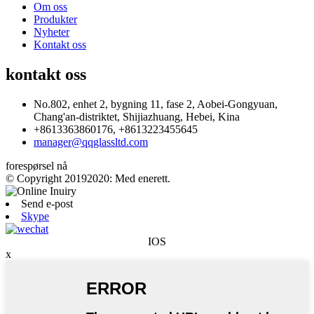
Om oss
Produkter
Nyheter
Kontakt oss
kontakt oss
No.802, enhet 2, bygning 11, fase 2, Aobei-Gongyuan,
Chang'an-distriktet, Shijiazhuang, Hebei, Kina
+8613363860176, +8613223455645
manager@qqglassltd.com
forespørsel nå
© Copyright 20192020: Med enerett.
Send e-post
Skype
IOS
x