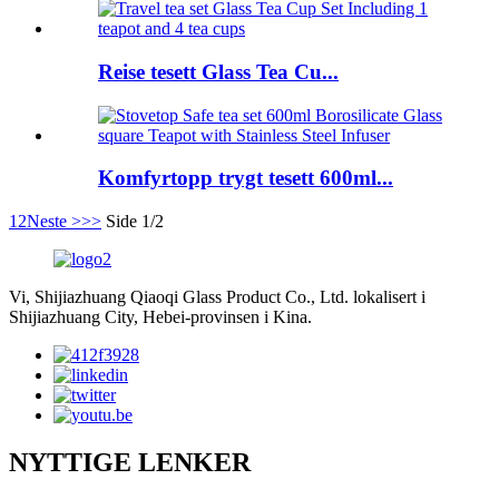
Reise tesett Glass Tea Cu...
Komfyrtopp trygt tesett 600ml...
1
2
Neste >
>>
Side 1/2
Vi, Shijiazhuang Qiaoqi Glass Product Co., Ltd. lokalisert i
Shijiazhuang City, Hebei-provinsen i Kina.
NYTTIGE LENKER