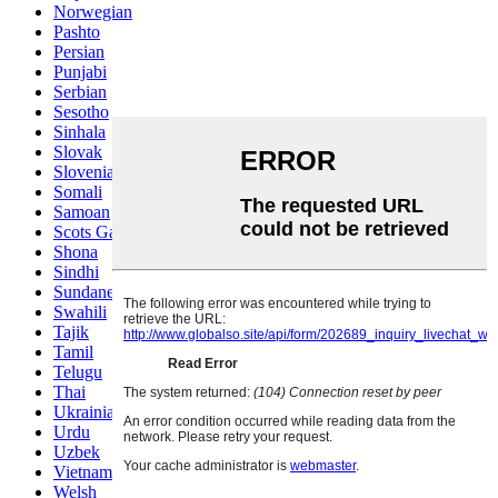
Norwegian
Pashto
Persian
Punjabi
Serbian
Sesotho
Sinhala
Slovak
Slovenian
Somali
Samoan
Scots Gaelic
Shona
Sindhi
Sundanese
Swahili
Tajik
Tamil
Telugu
Thai
Ukrainian
Urdu
Uzbek
Vietnamese
Welsh