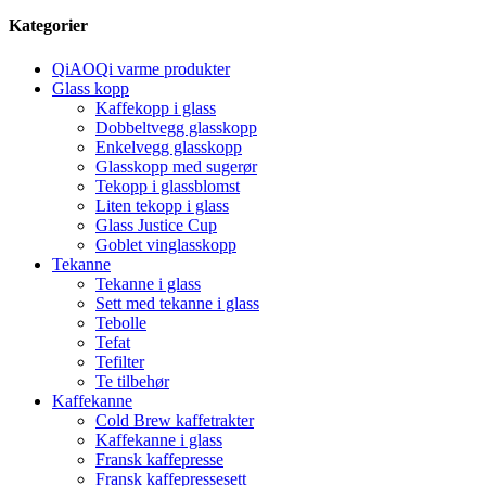
Kategorier
QiAOQi varme produkter
Glass kopp
Kaffekopp i glass
Dobbeltvegg glasskopp
Enkelvegg glasskopp
Glasskopp med sugerør
Tekopp i glassblomst
Liten tekopp i glass
Glass Justice Cup
Goblet vinglasskopp
Tekanne
Tekanne i glass
Sett med tekanne i glass
Tebolle
Tefat
Tefilter
Te tilbehør
Kaffekanne
Cold Brew kaffetrakter
Kaffekanne i glass
Fransk kaffepresse
Fransk kaffepressesett