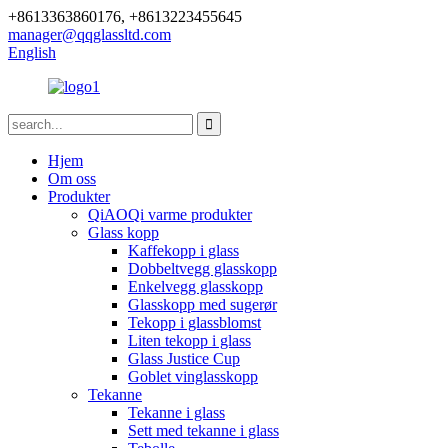
+8613363860176, +8613223455645
manager@qqglassltd.com
English
Hjem
Om oss
Produkter
QiAOQi varme produkter
Glass kopp
Kaffekopp i glass
Dobbeltvegg glasskopp
Enkelvegg glasskopp
Glasskopp med sugerør
Tekopp i glassblomst
Liten tekopp i glass
Glass Justice Cup
Goblet vinglasskopp
Tekanne
Tekanne i glass
Sett med tekanne i glass