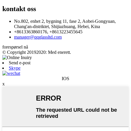
kontakt oss
No.802, enhet 2, bygning 11, fase 2, Aobei-Gongyuan,
Chang'an-distriktet, Shijiazhuang, Hebei, Kina
+8613363860176, +8613223455645
manager@qqglassltd.com
forespørsel nå
© Copyright 20192020: Med enerett.
Send e-post
Skype
IOS
x