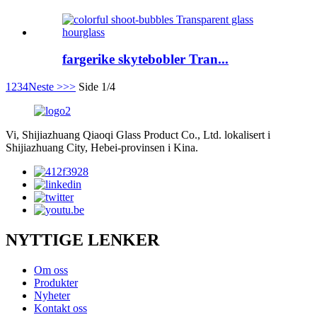
fargerike skytebobler Tran...
1
2
3
4
Neste >
>>
Side 1/4
Vi, Shijiazhuang Qiaoqi Glass Product Co., Ltd. lokalisert i
Shijiazhuang City, Hebei-provinsen i Kina.
NYTTIGE LENKER
Om oss
Produkter
Nyheter
Kontakt oss