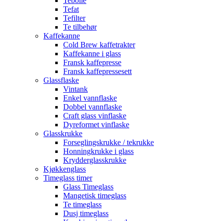
Tebolle
Tefat
Tefilter
Te tilbehør
Kaffekanne
Cold Brew kaffetrakter
Kaffekanne i glass
Fransk kaffepresse
Fransk kaffepressesett
Glassflaske
Vintank
Enkel vannflaske
Dobbel vannflaske
Craft glass vinflaske
Dyreformet vinflaske
Glasskrukke
Forseglingskrukke / tekrukke
Honningkrukke i glass
Krydderglasskrukke
Kjøkkenglass
Timeglass timer
Glass Timeglass
Mangetisk timeglass
Te timeglass
Dusj timeglass