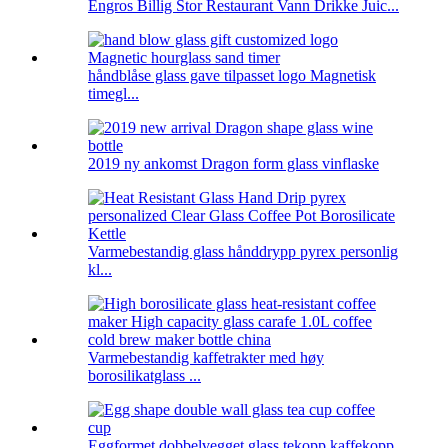
Engros Billig Stor Restaurant Vann Drikke Juic...
håndblåse glass gave tilpasset logo Magnetisk
timegl...
2019 ny ankomst Dragon form glass vinflaske
Varmebestandig glass hånddrypp pyrex personlig
kl...
Varmebestandig kaffetrakter med høy
borosilikatglass ...
Eggformet dobbelvegget glass tekopp kaffekopp