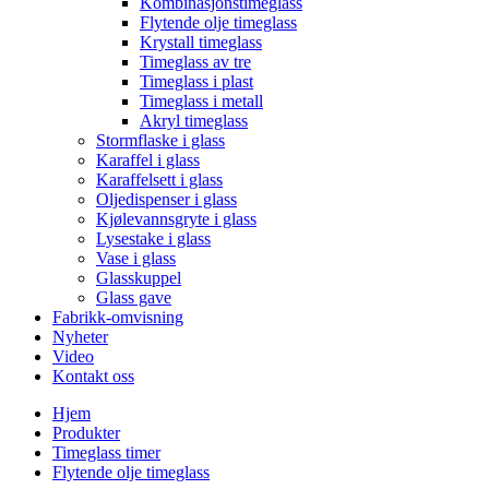
Kombinasjonstimeglass
Flytende olje timeglass
Krystall timeglass
Timeglass av tre
Timeglass i plast
Timeglass i metall
Akryl timeglass
Stormflaske i glass
Karaffel i glass
Karaffelsett i glass
Oljedispenser i glass
Kjølevannsgryte i glass
Lysestake i glass
Vase i glass
Glasskuppel
Glass gave
Fabrikk-omvisning
Nyheter
Video
Kontakt oss
Hjem
Produkter
Timeglass timer
Flytende olje timeglass