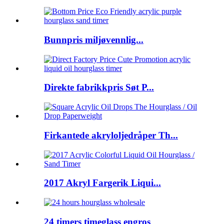
Bunnpris miljøvennlig...
Direkte fabrikkpris Søt P...
Firkantede akryloljedråper Th...
2017 Akryl Fargerik Liqui...
24 timers timeglass engros