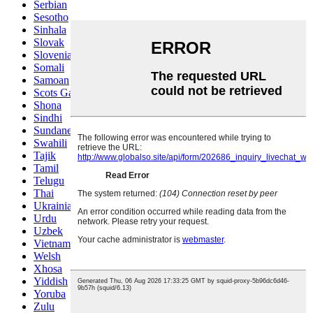
Serbian
Sesotho
Sinhala
Slovak
Slovenian
Somali
Samoan
Scots Gaelic
Shona
Sindhi
Sundanese
Swahili
Tajik
Tamil
Telugu
Thai
Ukrainian
Urdu
Uzbek
Vietnamese
Welsh
Xhosa
Yiddish
Yoruba
Zulu