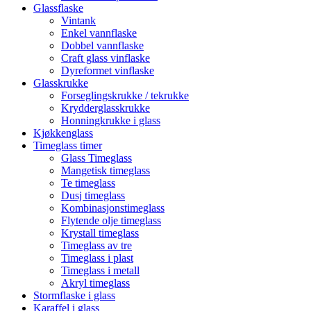
Glassflaske
Vintank
Enkel vannflaske
Dobbel vannflaske
Craft glass vinflaske
Dyreformet vinflaske
Glasskrukke
Forseglingskrukke / tekrukke
Krydderglasskrukke
Honningkrukke i glass
Kjøkkenglass
Timeglass timer
Glass Timeglass
Mangetisk timeglass
Te timeglass
Dusj timeglass
Kombinasjonstimeglass
Flytende olje timeglass
Krystall timeglass
Timeglass av tre
Timeglass i plast
Timeglass i metall
Akryl timeglass
Stormflaske i glass
Karaffel i glass