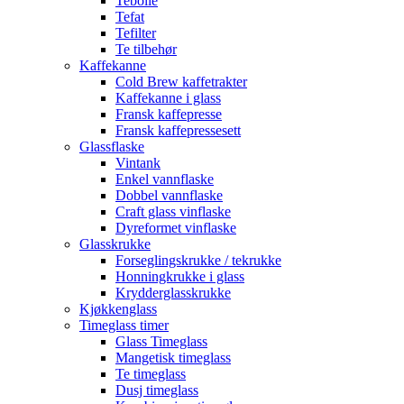
Tebolle
Tefat
Tefilter
Te tilbehør
Kaffekanne
Cold Brew kaffetrakter
Kaffekanne i glass
Fransk kaffepresse
Fransk kaffepressesett
Glassflaske
Vintank
Enkel vannflaske
Dobbel vannflaske
Craft glass vinflaske
Dyreformet vinflaske
Glasskrukke
Forseglingskrukke / tekrukke
Honningkrukke i glass
Krydderglasskrukke
Kjøkkenglass
Timeglass timer
Glass Timeglass
Mangetisk timeglass
Te timeglass
Dusj timeglass