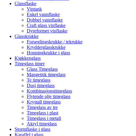
Glassflaske
Vintank
Enkel vannflaske
Dobbel vannflaske
Craft glass vinflaske
Dyreformet vinflaske
Glasskrukke
Forseglingskrukke / tekrukke
Krydderglasskrukke
Honningkrukke i glass
Kjøkkenglass
Timeglass timer
Glass Timeglass
Mangetisk timeglass
Te timeglass
Dusj timeglass
Kombinasjonstimeglass
Flytende olje timeglass
Krystall timeglass
Timeglass av tre
Timeglass i plast
Timeglass i metall
Akryl timeglass
Stormflaske i glass
Karaffel i glass