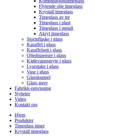
Kombinasjonstimeglass
Flytende olje timeglass
Krystall timeglass
Timeglass av tre
Timeglass i plast
Timeglass i metall
Akryl timeglass
Stormflaske i glass
Karaffel i glass
Karaffelsett i glass
Oljedispenser i glass
Kjølevannsgryte i glass
Lysestake i glass
Vase i glass
Glasskuppel
Glass gave
Fabrikk-omvisning
Nyheter
Video
Kontakt oss
Hjem
Produkter
Timeglass timer
Krystall timeglass