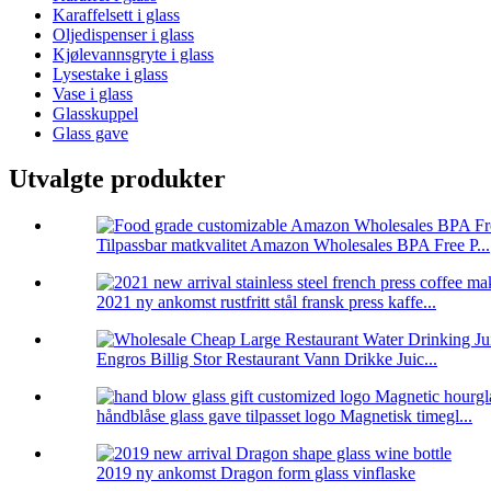
Karaffelsett i glass
Oljedispenser i glass
Kjølevannsgryte i glass
Lysestake i glass
Vase i glass
Glasskuppel
Glass gave
Utvalgte produkter
Tilpassbar matkvalitet Amazon Wholesales BPA Free P...
2021 ny ankomst rustfritt stål fransk press kaffe...
Engros Billig Stor Restaurant Vann Drikke Juic...
håndblåse glass gave tilpasset logo Magnetisk timegl...
2019 ny ankomst Dragon form glass vinflaske