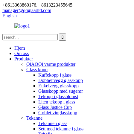
+8613363860176, +8613223455645
manager@qqglassltd.com
English
Hjem
Om oss
Produkter
QiAOQi varme produkter
Glass kopp
Kaffekopp i glass
Dobbeltvegg glasskopp
Enkelvegg glasskopp
Glasskopp med sugerør
Tekopp i glassblomst
Liten tekopp i glass
Glass Justice Cup
Goblet vinglasskopp
Tekanne
Tekanne i glass
Sett med tekanne i glass