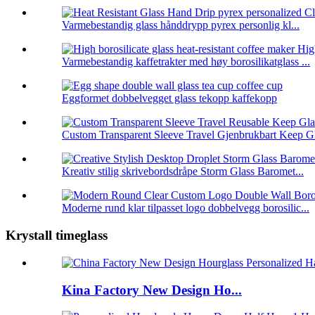
Varmebestandig glass hånddrypp pyrex personlig kl...
Varmebestandig kaffetrakter med høy borosilikatglass ...
Eggformet dobbelvegget glass tekopp kaffekopp
Custom Transparent Sleeve Travel Gjenbrukbart Keep Gl
Kreativ stilig skrivebordsdråpe Storm Glass Baromet...
Moderne rund klar tilpasset logo dobbelvegg borosilic...
Krystall timeglass
Kina Factory New Design Ho...