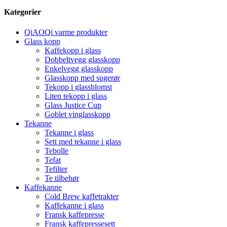
Kategorier
QiAOQi varme produkter
Glass kopp
Kaffekopp i glass
Dobbeltvegg glasskopp
Enkelvegg glasskopp
Glasskopp med sugerør
Tekopp i glassblomst
Liten tekopp i glass
Glass Justice Cup
Goblet vinglasskopp
Tekanne
Tekanne i glass
Sett med tekanne i glass
Tebolle
Tefat
Tefilter
Te tilbehør
Kaffekanne
Cold Brew kaffetrakter
Kaffekanne i glass
Fransk kaffepresse
Fransk kaffepressesett