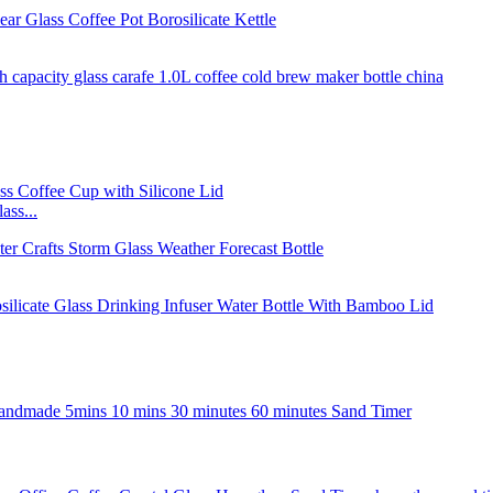
ass...