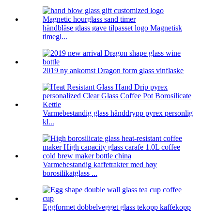
håndblåse glass gave tilpasset logo Magnetisk
timegl...
2019 ny ankomst Dragon form glass vinflaske
Varmebestandig glass hånddrypp pyrex personlig
kl...
Varmebestandig kaffetrakter med høy
borosilikatglass ...
Eggformet dobbelvegget glass tekopp kaffekopp