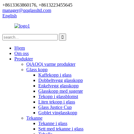
+8613363860176, +8613223455645
manager@qqglassltd.com
English
Hjem
Om oss
Produkter
QiAOQi varme produkter
Glass kopp
Kaffekopp i glass
Dobbeltvegg glasskopp
Enkelvegg glasskopp
Glasskopp med sugerør
Tekopp i glassblomst
Liten tekopp i glass
Glass Justice Cup
Goblet vinglasskopp
Tekanne
Tekanne i glass
Sett med tekanne i glass