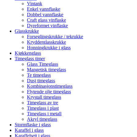
Vintank
Enkel vannflaske
Dobbel vannflaske
Craft glass vinflaske
Dyreformet vinflaske
Glasskrukke
Forseglingskrukke / tekrukke
Krydderglasskrukke
Honningkrukke i glass
Kjøkkenglass
Timeglass timer
Glass Timeglass
Mangetisk timeglass
Te timeglass
Dusj timeglass
Kombinasjonstimeglass
Flytende olje timeglass
Krystall timeglass
Timeglass av tre
Timeglass i plast
Timeglass i metall
Akryl timeglass
Stormflaske i glass
Karaffel i glass
Karaffelsett i glass