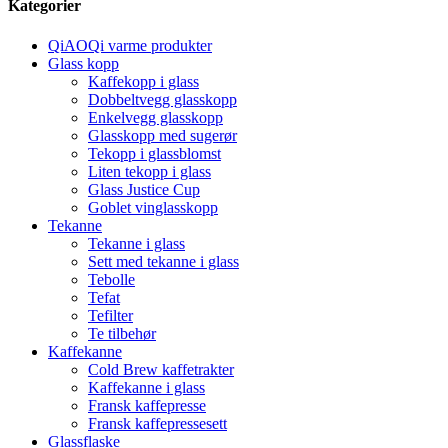
Kategorier
QiAOQi varme produkter
Glass kopp
Kaffekopp i glass
Dobbeltvegg glasskopp
Enkelvegg glasskopp
Glasskopp med sugerør
Tekopp i glassblomst
Liten tekopp i glass
Glass Justice Cup
Goblet vinglasskopp
Tekanne
Tekanne i glass
Sett med tekanne i glass
Tebolle
Tefat
Tefilter
Te tilbehør
Kaffekanne
Cold Brew kaffetrakter
Kaffekanne i glass
Fransk kaffepresse
Fransk kaffepressesett
Glassflaske