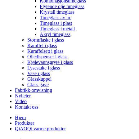
Kombinasjonstimeglass
Flytende olje timeglass
Krystall timeglass
Timeglass av tre
Timeglass i plast
Timeglass i metall
Akryl timeglass
Stormflaske i glass
Karaffel i glass
Karaffelsett i glass
Oljedispenser i glass
Kjølevannsgryte i glass
Lysestake i glass
Vase i glass
Glasskuppel
Glass gave
Fabrikk-omvisning
Nyheter
Video
Kontakt oss
Hjem
Produkter
QiAOQi varme produkter