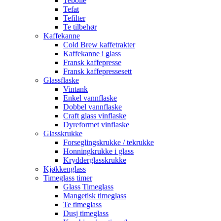
Tebolle
Tefat
Tefilter
Te tilbehør
Kaffekanne
Cold Brew kaffetrakter
Kaffekanne i glass
Fransk kaffepresse
Fransk kaffepressesett
Glassflaske
Vintank
Enkel vannflaske
Dobbel vannflaske
Craft glass vinflaske
Dyreformet vinflaske
Glasskrukke
Forseglingskrukke / tekrukke
Honningkrukke i glass
Krydderglasskrukke
Kjøkkenglass
Timeglass timer
Glass Timeglass
Mangetisk timeglass
Te timeglass
Dusj timeglass