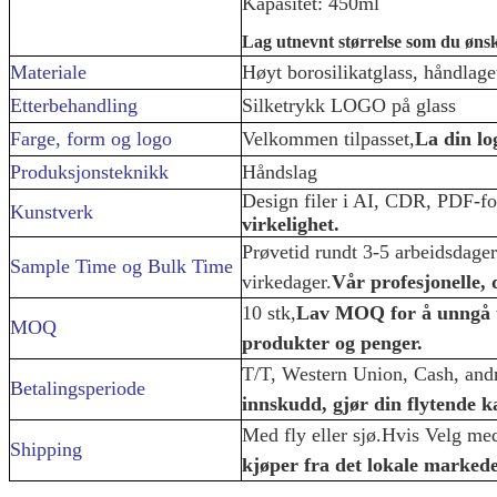
Kapasitet: 450ml
Lag utnevnt størrelse som du ønsk
Materiale
Høyt borosilikatglass, håndlage
Etterbehandling
Silketrykk LOGO på glass
Farge, form og logo
Velkommen tilpasset,
La din lo
Produksjonsteknikk
Håndslag
Design filer i AI, CDR, PDF-fo
Kunstverk
virkelighet.
Prøvetid rundt 3-5 arbeidsdage
Sample Time og Bulk Time
virkedager.
Vår profesjonelle, d
10 stk,
Lav MOQ for å unngå u
MOQ
produkter og penger.
T/T, Western Union, Cash, andr
Betalingsperiode
innskudd, gjør din flytende ka
Med fly eller sjø.Hvis Velg med
Shipping
kjøper fra det lokale markede