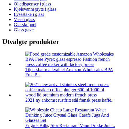
Oljedispenser i glass
Kjølevannsgryte i glass
Lysestake i glass
Vase i glass
Glasskuppel
Glass gave
Utvalgte produkter
Tilpassbar matkvalitet Amazon Wholesales BPA
Free P...
2021 ny ankomst rustfritt stål fransk press kaffe...
Engros Billig Stor Restaurant Vann Drikke Juic...