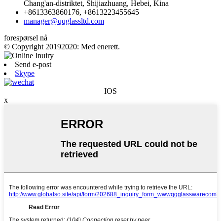
Chang'an-distriktet, Shijiazhuang, Hebei, Kina
+8613363860176, +8613223455645
manager@qqglassltd.com
forespørsel nå
© Copyright 20192020: Med enerett.
Send e-post
Skype
IOS
x