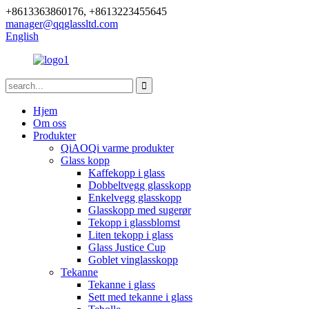
+8613363860176, +8613223455645
manager@qqglassltd.com
English
Hjem
Om oss
Produkter
QiAOQi varme produkter
Glass kopp
Kaffekopp i glass
Dobbeltvegg glasskopp
Enkelvegg glasskopp
Glasskopp med sugerør
Tekopp i glassblomst
Liten tekopp i glass
Glass Justice Cup
Goblet vinglasskopp
Tekanne
Tekanne i glass
Sett med tekanne i glass