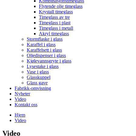
Kombinasjonstimeglass
Flytende olje timeglass
Krystall timeglass
Timeglass av tre
Timeglass i plast
Timeglass i metall
Akryl timeglass
Stormflaske i glass
Karaffel i glass
Karaffelsett i glass
Oljedispenser i glass
Kjølevannsgryte i glass
Lysestake i glass
Vase i glass
Glasskuppel
Glass gave
Fabrikk-omvisning
Nyheter
Video
Kontakt oss
Hjem
Video
Video