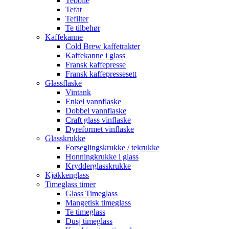
Tebolle
Tefat
Tefilter
Te tilbehør
Kaffekanne
Cold Brew kaffetrakter
Kaffekanne i glass
Fransk kaffepresse
Fransk kaffepressesett
Glassflaske
Vintank
Enkel vannflaske
Dobbel vannflaske
Craft glass vinflaske
Dyreformet vinflaske
Glasskrukke
Forseglingskrukke / tekrukke
Honningkrukke i glass
Krydderglasskrukke
Kjøkkenglass
Timeglass timer
Glass Timeglass
Mangetisk timeglass
Te timeglass
Dusj timeglass