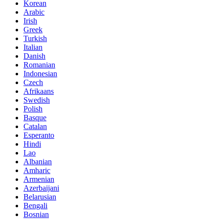
Korean
Arabic
Irish
Greek
Turkish
Italian
Danish
Romanian
Indonesian
Czech
Afrikaans
Swedish
Polish
Basque
Catalan
Esperanto
Hindi
Lao
Albanian
Amharic
Armenian
Azerbaijani
Belarusian
Bengali
Bosnian