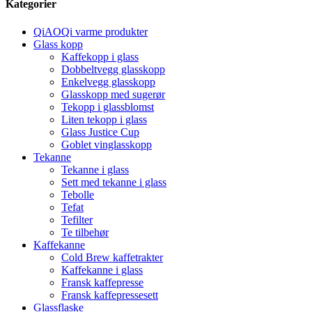
Kategorier
QiAOQi varme produkter
Glass kopp
Kaffekopp i glass
Dobbeltvegg glasskopp
Enkelvegg glasskopp
Glasskopp med sugerør
Tekopp i glassblomst
Liten tekopp i glass
Glass Justice Cup
Goblet vinglasskopp
Tekanne
Tekanne i glass
Sett med tekanne i glass
Tebolle
Tefat
Tefilter
Te tilbehør
Kaffekanne
Cold Brew kaffetrakter
Kaffekanne i glass
Fransk kaffepresse
Fransk kaffepressesett
Glassflaske