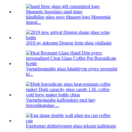
håndblåse glass gave tilpasset logo Magnetisk
timegl...
2019 ny ankomst Dragon form glass vinflaske
Varmebestandig glass hånddrypp pyrex personlig
kl...
Varmebestandig kaffetrakter med høy
borosilikatglass ...
Eggformet dobbelvegget glass tekopp kaffekopp