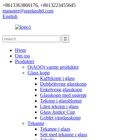
+8613363860176, +8613223455645
manager@qqglassltd.com
English
Hjem
Om oss
Produkter
QiAOQi varme produkter
Glass kopp
Kaffekopp i glass
Dobbeltvegg glasskopp
Enkelvegg glasskopp
Glasskopp med sugerør
Tekopp i glassblomst
Liten tekopp i glass
Glass Justice Cup
Goblet vinglasskopp
Tekanne
Tekanne i glass
Sett med tekanne i glass