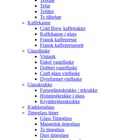
Tebolle
Tefat
Tefilter
Te tilbehør
Kaffekanne
Cold Brew kaffetrakter
Kaffekanne i glass
Fransk kaffepresse
Fransk kaffepressesett
Glassflaske
Vintank
Enkel vannflaske
Dobbel vannflaske
Craft glass vinflaske
Dyreformet vinflaske
Glasskrukke
Forseglingskrukke / tekrukke
Honningkrukke i glass
Krydderglasskrukke
Kjøkkenglass
Timeglass timer
Glass Timeglass
Mangetisk timeglass
Te timeglass
Dusj timeglass