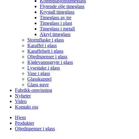
Kombinasjonstimeglass
Flytende olje timeglass
Krystall timeglass
Timeglass av tre
Timeglass i plast
Timeglass i metall
Akryl timeglass
Stormflaske i glass
Karaffel i glass
Karaffelsett i glass
Oljedispenser i glass
Kjølevannsgryte i glass
Lysestake i glass
Vase i glass
Glasskuppel
Glass gave
Fabrikk-omvisning
Nyheter
Video
Kontakt oss
Hjem
Produkter
Oljedispenser i glass