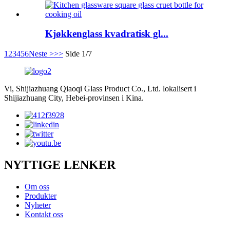
Kjøkkenglass kvadratisk gl...
1
2
3
4
5
6
Neste >
>>
Side 1/7
Vi, Shijiazhuang Qiaoqi Glass Product Co., Ltd. lokalisert i
Shijiazhuang City, Hebei-provinsen i Kina.
NYTTIGE LENKER
Om oss
Produkter
Nyheter
Kontakt oss