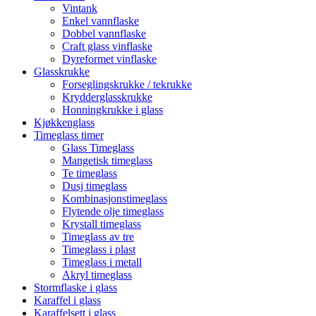
Vintank
Enkel vannflaske
Dobbel vannflaske
Craft glass vinflaske
Dyreformet vinflaske
Glasskrukke
Forseglingskrukke / tekrukke
Krydderglasskrukke
Honningkrukke i glass
Kjøkkenglass
Timeglass timer
Glass Timeglass
Mangetisk timeglass
Te timeglass
Dusj timeglass
Kombinasjonstimeglass
Flytende olje timeglass
Krystall timeglass
Timeglass av tre
Timeglass i plast
Timeglass i metall
Akryl timeglass
Stormflaske i glass
Karaffel i glass
Karaffelsett i glass