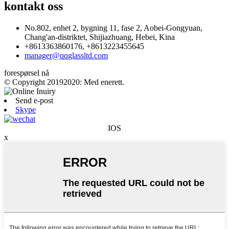
kontakt oss
No.802, enhet 2, bygning 11, fase 2, Aobei-Gongyuan,
Chang'an-distriktet, Shijiazhuang, Hebei, Kina
+8613363860176, +8613223455645
manager@qqglassltd.com
forespørsel nå
© Copyright 20192020: Med enerett.
Send e-post
Skype
IOS
x