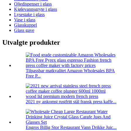
Oljedispenser i glass
Kjølevannsgryte i glass
Lysestake i glass
Vase i glass
Glasskuppel
Glass gave
Utvalgte produkter
Tilpassbar matkvalitet Amazon Wholesales BPA
Free P...
2021 ny ankomst rustfritt stål fransk press kaffe...
Engros Billig Stor Restaurant Vann Drikke Juic...