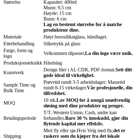
Størrelse
Kapasitet: 400ml
Munn: 9,5 cm
Høyde: 15 cm
Bunn: 6 cm
Lag en bestemt størrelse for å matche
produktene dine.
Materiale
Høyt borosilikatglass, håndlaget.
Etterbehandling
Silketrykk på glass
Farge, form og
Velkommen tilpasset,
La din logo være unik.
logo
Produksjonsteknikk
Håndslag
Design filer i AI, CDR, PDF-format.
Sett ditt
Kunstverk
gode ideal til virkelighet.
Prøvetid rundt 3-5 arbeidsdager; Massetid
Sample Time og
rundt 8-15 virkedager.
Vår profesjonelle, din
Bulk Time
tilfredshet.
10 stk,
Lav MOQ for å unngå unødvendig
MOQ
sløsing med dine produkter og penger.
T/T, Western Union, Cash, andre kan
Betalingsperiode
forhandles.
Bare 30 % innskudd, gjør din
flytende kapital mer effektiv.
Med fly eller sjø.Hvis Velg med fly,
det er
Shipping
raskere som du kjøper fra det lokale