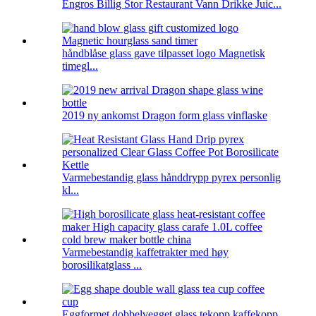
Engros Billig Stor Restaurant Vann Drikke Juic...
håndblåse glass gave tilpasset logo Magnetisk
timegl...
2019 ny ankomst Dragon form glass vinflaske
Varmebestandig glass hånddrypp pyrex personlig
kl...
Varmebestandig kaffetrakter med høy
borosilikatglass ...
Eggformet dobbelvegget glass tekopp kaffekopp