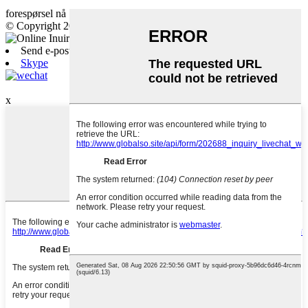
forespørsel nå
© Copyright 20192020: Med enerett.
Send e-post
Skype
IOS
x