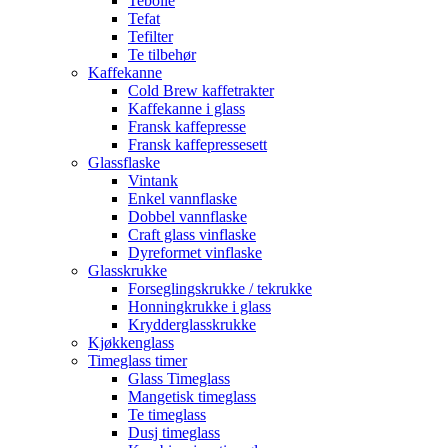
Tebolle
Tefat
Tefilter
Te tilbehør
Kaffekanne
Cold Brew kaffetrakter
Kaffekanne i glass
Fransk kaffepresse
Fransk kaffepressesett
Glassflaske
Vintank
Enkel vannflaske
Dobbel vannflaske
Craft glass vinflaske
Dyreformet vinflaske
Glasskrukke
Forseglingskrukke / tekrukke
Honningkrukke i glass
Krydderglasskrukke
Kjøkkenglass
Timeglass timer
Glass Timeglass
Mangetisk timeglass
Te timeglass
Dusj timeglass