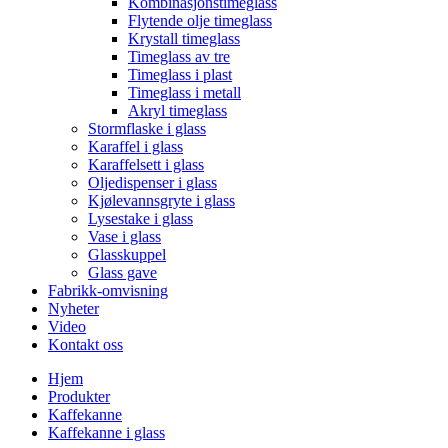
Kombinasjonstimeglass
Flytende olje timeglass
Krystall timeglass
Timeglass av tre
Timeglass i plast
Timeglass i metall
Akryl timeglass
Stormflaske i glass
Karaffel i glass
Karaffelsett i glass
Oljedispenser i glass
Kjølevannsgryte i glass
Lysestake i glass
Vase i glass
Glasskuppel
Glass gave
Fabrikk-omvisning
Nyheter
Video
Kontakt oss
Hjem
Produkter
Kaffekanne
Kaffekanne i glass