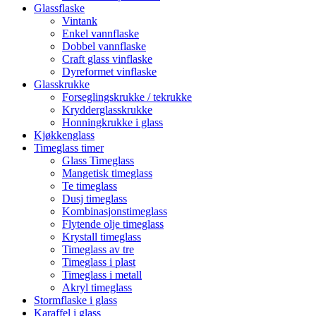
Glassflaske
Vintank
Enkel vannflaske
Dobbel vannflaske
Craft glass vinflaske
Dyreformet vinflaske
Glasskrukke
Forseglingskrukke / tekrukke
Krydderglasskrukke
Honningkrukke i glass
Kjøkkenglass
Timeglass timer
Glass Timeglass
Mangetisk timeglass
Te timeglass
Dusj timeglass
Kombinasjonstimeglass
Flytende olje timeglass
Krystall timeglass
Timeglass av tre
Timeglass i plast
Timeglass i metall
Akryl timeglass
Stormflaske i glass
Karaffel i glass