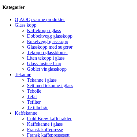
Kategorier
QiAOQi varme produkter
Glass kopp
Kaffekopp i glass
Dobbeltvegg glasskopp
Enkelvegg glasskopp
Glasskopp med sugerør
Tekopp i glassblomst
Liten tekopp i glass
Glass Justice Cup
Goblet vinglasskopp
Tekanne
Tekanne i glass
Sett med tekanne i glass
Tebolle
Tefat
Tefilter
Te tilbehør
Kaffekanne
Cold Brew kaffetrakter
Kaffekanne i glass
Fransk kaffepresse
Fransk kaffepressesett