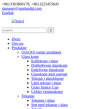
+8613363860176, +8613223455645
manager@qqglassltd.com
English
Hjem
Om oss
Produkter
QiAOQi varme produkter
Glass kopp
Kaffekopp i glass
Dobbeltvegg glasskopp
Enkelvegg glasskopp
Glasskopp med sugerør
Tekopp i glassblomst
Liten tekopp i glass
Glass Justice Cup
Goblet vinglasskopp
Tekanne
Tekanne i glass
Sett med tekanne i glass