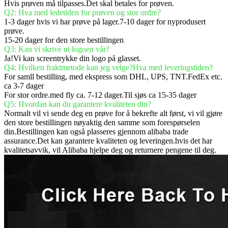
Hvis prøven må tilpasses.Det skal betales for prøven.
Q2: Hva med ledetiden for prøven og stor ordre?
1-3 dager hvis vi har prøve på lager.7-10 dager for nyprodusert
prøve.
15-20 dager for den store bestillingen
Q3: Kan vi skrive ut logoen vår?
Ja!Vi kan screentrykke din logo på glasset.
Q4: Hvilken fraktmetode kan jeg velge?Hva med leveringstiden?
For samll bestilling, med ekspress som DHL, UPS, TNT.FedEx etc.
ca 3-7 dager
For stor ordre.med fly ca. 7-12 dager.Til sjøs ca 15-35 dager
Q5: Hvordan kan du garantere kvaliteten din?
Normalt vil vi sende deg en prøve for å bekrefte alt først, vi vil gjøre
den store bestillingen nøyaktig den samme som forespørselen
din.Bestillingen kan også plasseres gjennom alibaba trade
assurance.Det kan garantere kvaliteten og leveringen.hvis det har
kvalitetsavvik, vil Alibaba hjelpe deg og returnere pengene til deg.