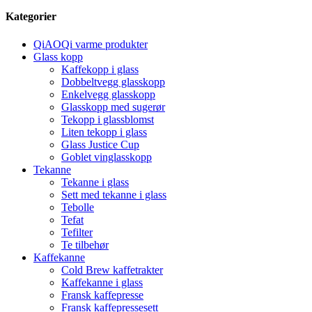
Kategorier
QiAOQi varme produkter
Glass kopp
Kaffekopp i glass
Dobbeltvegg glasskopp
Enkelvegg glasskopp
Glasskopp med sugerør
Tekopp i glassblomst
Liten tekopp i glass
Glass Justice Cup
Goblet vinglasskopp
Tekanne
Tekanne i glass
Sett med tekanne i glass
Tebolle
Tefat
Tefilter
Te tilbehør
Kaffekanne
Cold Brew kaffetrakter
Kaffekanne i glass
Fransk kaffepresse
Fransk kaffepressesett