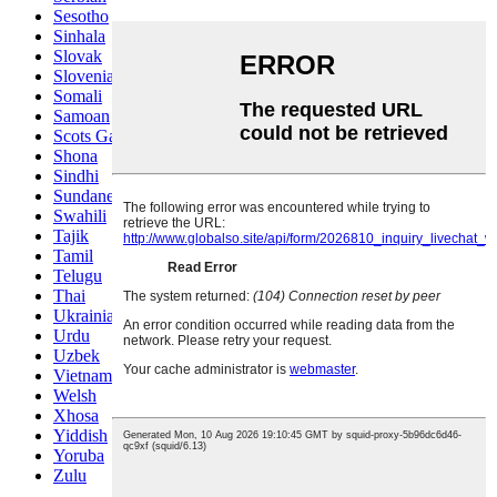
Sesotho
Sinhala
Slovak
Slovenian
Somali
Samoan
Scots Gaelic
Shona
Sindhi
Sundanese
Swahili
Tajik
Tamil
Telugu
Thai
Ukrainian
Urdu
Uzbek
Vietnamese
Welsh
Xhosa
Yiddish
Yoruba
Zulu