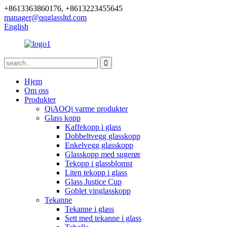
+8613363860176, +8613223455645
manager@qqglassltd.com
English
Hjem
Om oss
Produkter
QiAOQi varme produkter
Glass kopp
Kaffekopp i glass
Dobbeltvegg glasskopp
Enkelvegg glasskopp
Glasskopp med sugerør
Tekopp i glassblomst
Liten tekopp i glass
Glass Justice Cup
Goblet vinglasskopp
Tekanne
Tekanne i glass
Sett med tekanne i glass