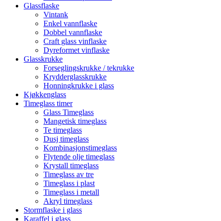
Glassflaske
Vintank
Enkel vannflaske
Dobbel vannflaske
Craft glass vinflaske
Dyreformet vinflaske
Glasskrukke
Forseglingskrukke / tekrukke
Krydderglasskrukke
Honningkrukke i glass
Kjøkkenglass
Timeglass timer
Glass Timeglass
Mangetisk timeglass
Te timeglass
Dusj timeglass
Kombinasjonstimeglass
Flytende olje timeglass
Krystall timeglass
Timeglass av tre
Timeglass i plast
Timeglass i metall
Akryl timeglass
Stormflaske i glass
Karaffel i glass