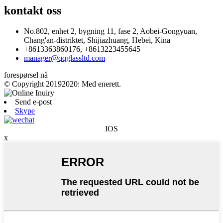
kontakt oss
No.802, enhet 2, bygning 11, fase 2, Aobei-Gongyuan,
Chang'an-distriktet, Shijiazhuang, Hebei, Kina
+8613363860176, +8613223455645
manager@qqglassltd.com
forespørsel nå
© Copyright 20192020: Med enerett.
Send e-post
Skype
IOS
x