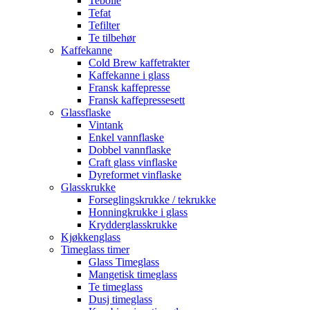
Tebolle
Tefat
Tefilter
Te tilbehør
Kaffekanne
Cold Brew kaffetrakter
Kaffekanne i glass
Fransk kaffepresse
Fransk kaffepressesett
Glassflaske
Vintank
Enkel vannflaske
Dobbel vannflaske
Craft glass vinflaske
Dyreformet vinflaske
Glasskrukke
Forseglingskrukke / tekrukke
Honningkrukke i glass
Krydderglasskrukke
Kjøkkenglass
Timeglass timer
Glass Timeglass
Mangetisk timeglass
Te timeglass
Dusj timeglass