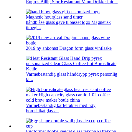
Engros Billig Stor Restaurant Vann Drikke Juic...
håndblåse glass gave tilpasset logo Magnetisk
timegl...
2019 ny ankomst Dragon form glass vinflaske
Varmebestandig glass hånddrypp pyrex personlig
kl...
Varmebestandig kaffetrakter med høy
borosilikatglass ...
Eggformet dobbelvegget glass tekopp kaffekopp