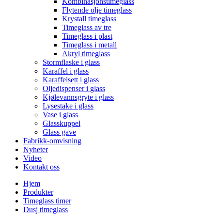
Kombinasjonstimeglass
Flytende olje timeglass
Krystall timeglass
Timeglass av tre
Timeglass i plast
Timeglass i metall
Akryl timeglass
Stormflaske i glass
Karaffel i glass
Karaffelsett i glass
Oljedispenser i glass
Kjølevannsgryte i glass
Lysestake i glass
Vase i glass
Glasskuppel
Glass gave
Fabrikk-omvisning
Nyheter
Video
Kontakt oss
Hjem
Produkter
Timeglass timer
Dusj timeglass