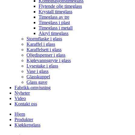
Kombinasjonstimeglass
Flytende olje timeglass
Krystall timeglass
Timeglass av tre
Timeglass i plast
Timeglass i metall
Akryl timeglass
Stormflaske i glass
Karaffel i glass
Karaffelsett i glass
Oljedispenser i glass
Kjølevannsgryte i glass
Lysestake i glass
Vase i glass
Glasskuppel
Glass gave
Fabrikk-omvisning
Nyheter
Video
Kontakt oss
Hjem
Produkter
Kjøkkenglass