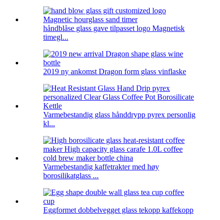
håndblåse glass gave tilpasset logo Magnetisk
timegl...
2019 ny ankomst Dragon form glass vinflaske
Varmebestandig glass hånddrypp pyrex personlig
kl...
Varmebestandig kaffetrakter med høy
borosilikatglass ...
Eggformet dobbelvegget glass tekopp kaffekopp