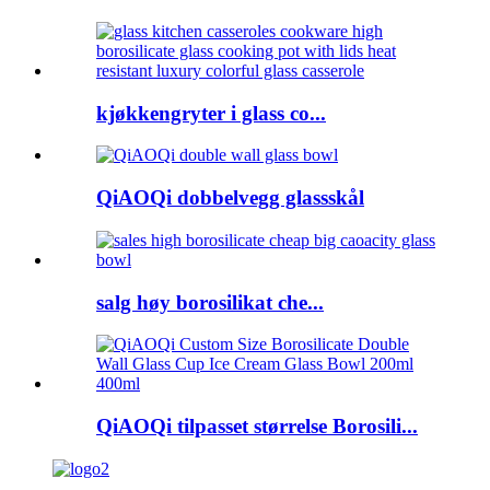
kjøkkengryter i glass co...
QiAOQi dobbelvegg glassskål
salg høy borosilikat che...
QiAOQi tilpasset størrelse Borosili...