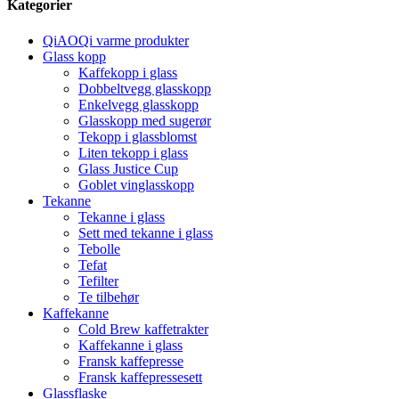
Kategorier
QiAOQi varme produkter
Glass kopp
Kaffekopp i glass
Dobbeltvegg glasskopp
Enkelvegg glasskopp
Glasskopp med sugerør
Tekopp i glassblomst
Liten tekopp i glass
Glass Justice Cup
Goblet vinglasskopp
Tekanne
Tekanne i glass
Sett med tekanne i glass
Tebolle
Tefat
Tefilter
Te tilbehør
Kaffekanne
Cold Brew kaffetrakter
Kaffekanne i glass
Fransk kaffepresse
Fransk kaffepressesett
Glassflaske