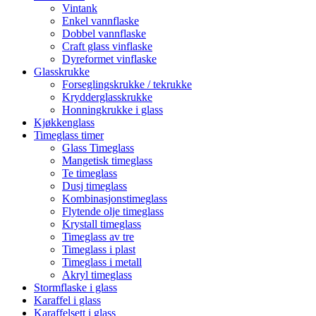
Vintank
Enkel vannflaske
Dobbel vannflaske
Craft glass vinflaske
Dyreformet vinflaske
Glasskrukke
Forseglingskrukke / tekrukke
Krydderglasskrukke
Honningkrukke i glass
Kjøkkenglass
Timeglass timer
Glass Timeglass
Mangetisk timeglass
Te timeglass
Dusj timeglass
Kombinasjonstimeglass
Flytende olje timeglass
Krystall timeglass
Timeglass av tre
Timeglass i plast
Timeglass i metall
Akryl timeglass
Stormflaske i glass
Karaffel i glass
Karaffelsett i glass