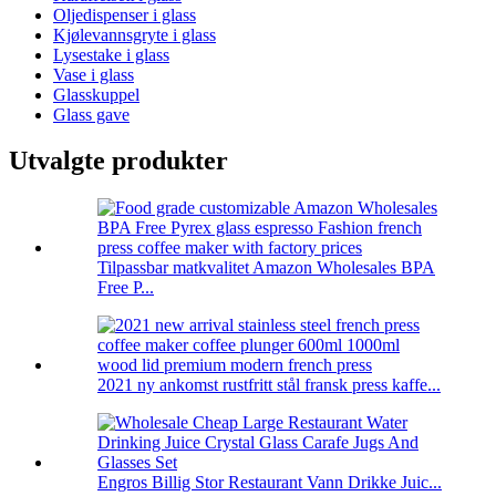
Oljedispenser i glass
Kjølevannsgryte i glass
Lysestake i glass
Vase i glass
Glasskuppel
Glass gave
Utvalgte produkter
Tilpassbar matkvalitet Amazon Wholesales BPA
Free P...
2021 ny ankomst rustfritt stål fransk press kaffe...
Engros Billig Stor Restaurant Vann Drikke Juic...