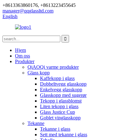
+8613363860176, +8613223455645
manager@qqglassltd.com
English
Hjem
Om oss
Produkter
QiAOQi varme produkter
Glass kopp
Kaffekopp i glass
Dobbeltvegg glasskopp
Enkelvegg glasskopp
Glasskopp med sugerør
Tekopp i glassblomst
Liten tekopp i glass
Glass Justice Cup
Goblet vinglasskopp
Tekanne
Tekanne i glass
Sett med tekanne i glass