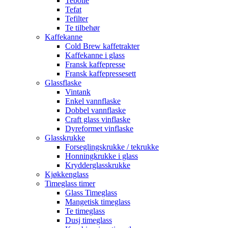
Tebolle
Tefat
Tefilter
Te tilbehør
Kaffekanne
Cold Brew kaffetrakter
Kaffekanne i glass
Fransk kaffepresse
Fransk kaffepressesett
Glassflaske
Vintank
Enkel vannflaske
Dobbel vannflaske
Craft glass vinflaske
Dyreformet vinflaske
Glasskrukke
Forseglingskrukke / tekrukke
Honningkrukke i glass
Krydderglasskrukke
Kjøkkenglass
Timeglass timer
Glass Timeglass
Mangetisk timeglass
Te timeglass
Dusj timeglass