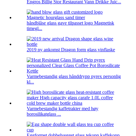
Engros Billig Stor Restaurant Vann Drikke Juic...
håndblåse glass gave tilpasset logo Magnetisk
timegl...
2019 ny ankomst Dragon form glass vinflaske
Varmebestandig glass hånddrypp pyrex personlig
kl...
Varmebestandig kaffetrakter med høy
borosilikatglass ...
Eggformet dobbelvegget glass tekopp kaffekopp