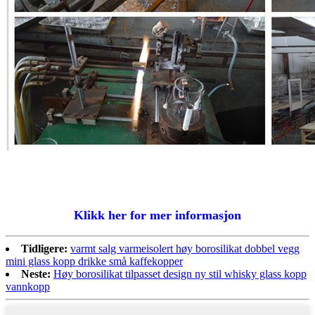
Klikk her for mer informasjon
Tidligere:
varmt salg varmeisolert høy borosilikat dobbel vegg
mini glass kopp drikke små kaffekopper
Neste:
Høy borosilikat tilpasset design ny stil whisky glass kopp
vannkopp