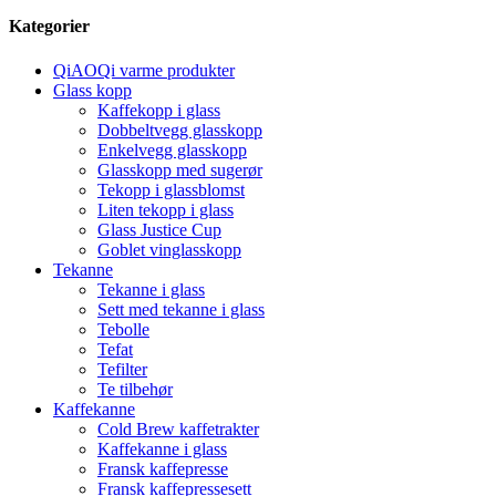
Kategorier
QiAOQi varme produkter
Glass kopp
Kaffekopp i glass
Dobbeltvegg glasskopp
Enkelvegg glasskopp
Glasskopp med sugerør
Tekopp i glassblomst
Liten tekopp i glass
Glass Justice Cup
Goblet vinglasskopp
Tekanne
Tekanne i glass
Sett med tekanne i glass
Tebolle
Tefat
Tefilter
Te tilbehør
Kaffekanne
Cold Brew kaffetrakter
Kaffekanne i glass
Fransk kaffepresse
Fransk kaffepressesett