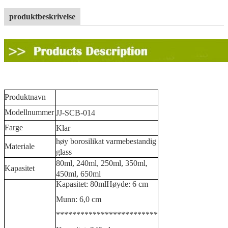
produktbeskrivelse
Produktnavn
Modellnummer
JJ-SCB-014
Farge
Klar
høy borosilikat varmebestandig
Materiale
glass
80ml, 240ml, 250ml, 350ml,
Kapasitet
450ml, 650ml
Kapasitet: 80ml
Høyde: 6 cm
Munn: 6,0 cm
*************************