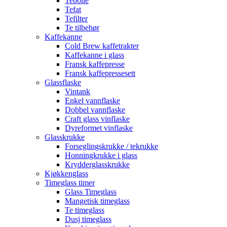
Tebolle
Tefat
Tefilter
Te tilbehør
Kaffekanne
Cold Brew kaffetrakter
Kaffekanne i glass
Fransk kaffepresse
Fransk kaffepressesett
Glassflaske
Vintank
Enkel vannflaske
Dobbel vannflaske
Craft glass vinflaske
Dyreformet vinflaske
Glasskrukke
Forseglingskrukke / tekrukke
Honningkrukke i glass
Krydderglasskrukke
Kjøkkenglass
Timeglass timer
Glass Timeglass
Mangetisk timeglass
Te timeglass
Dusj timeglass