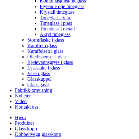
Kombinasjonstimeglass
Flytende olje timeglass
Krystall timeglass
Timeglass av tre
Timeglass i plast
Timeglass i metall
Akryl timeglass
Stormflaske i glass
Karaffel i glass
Karaffelsett i glass
Oljedispenser i glass
Kjølevannsgryte i glass
Lysestake i glass
Vase i glass
Glasskuppel
Glass gave
Fabrikk-omvisning
Nyheter
Video
Kontakt oss
Hjem
Produkter
Glass kopp
Dobbeltvegg glasskopp