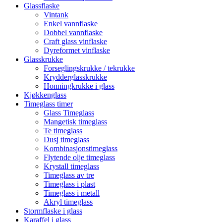
Glassflaske
Vintank
Enkel vannflaske
Dobbel vannflaske
Craft glass vinflaske
Dyreformet vinflaske
Glasskrukke
Forseglingskrukke / tekrukke
Krydderglasskrukke
Honningkrukke i glass
Kjøkkenglass
Timeglass timer
Glass Timeglass
Mangetisk timeglass
Te timeglass
Dusj timeglass
Kombinasjonstimeglass
Flytende olje timeglass
Krystall timeglass
Timeglass av tre
Timeglass i plast
Timeglass i metall
Akryl timeglass
Stormflaske i glass
Karaffel i glass