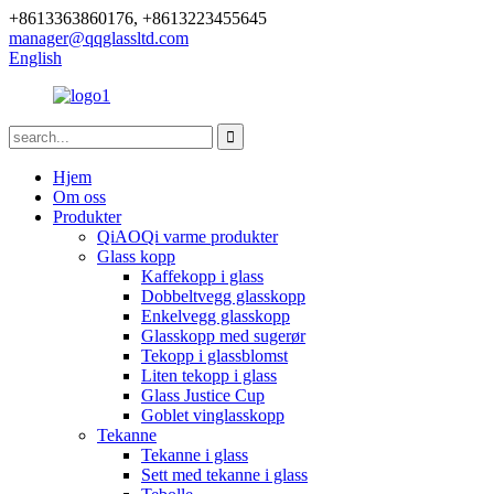
+8613363860176, +8613223455645
manager@qqglassltd.com
English
Hjem
Om oss
Produkter
QiAOQi varme produkter
Glass kopp
Kaffekopp i glass
Dobbeltvegg glasskopp
Enkelvegg glasskopp
Glasskopp med sugerør
Tekopp i glassblomst
Liten tekopp i glass
Glass Justice Cup
Goblet vinglasskopp
Tekanne
Tekanne i glass
Sett med tekanne i glass