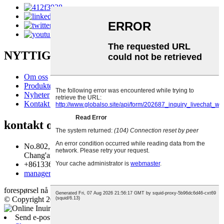
NYTTIGE LENKER
Om oss
Produkter
Nyheter
Kontakt oss
kontakt oss
No.802, enhet 2, bygning 11, fase 2, Aobei-Gongyuan,
Chang'an-distriktet, Shijiazhuang, Hebei, Kina
+8613363860176, +8613223455645
manager@qqglassltd.com
forespørsel nå
© Copyright 20192020: Med enerett.
Send e-post