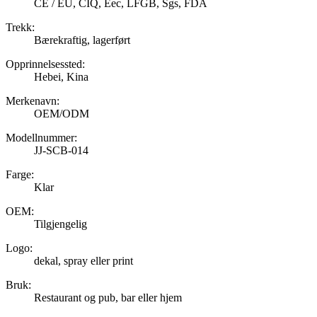
CE / EU, CIQ, Eec, LFGB, Sgs, FDA
Trekk:
Bærekraftig, lagerført
Opprinnelsessted:
Hebei, Kina
Merkenavn:
OEM/ODM
Modellnummer:
JJ-SCB-014
Farge:
Klar
OEM:
Tilgjengelig
Logo:
dekal, spray eller print
Bruk:
Restaurant og pub, bar eller hjem