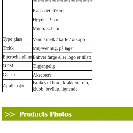
*************************
Kapasitet: 650ml
Høyde: 19 cm
Munn: 8,3 cm
Type glass
Vann / melk / kaffe / ølkopp
Trekk
Miljøvennlig, på lager
Etterbehandling
Enhver farge eller logo er tillatt
OEM
Tilgjengelig
Glasur
Akseptert
Brukes til bord, kjøkken, rom,
Applikasjon
klubb, bryllup, lignende